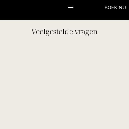
BOEK NU
Veelgestelde vragen
Hoe werkt een kamersleutel?
Hoe weet ik wanneer mijn kamersleutel 
beschikbaar is?
Waar kan ik een kamersleutel in Apple 
Wallet gebruiken?
Hoe stel ik een kamersleutel in en gebruik 
ik deze in Apple Wallet?