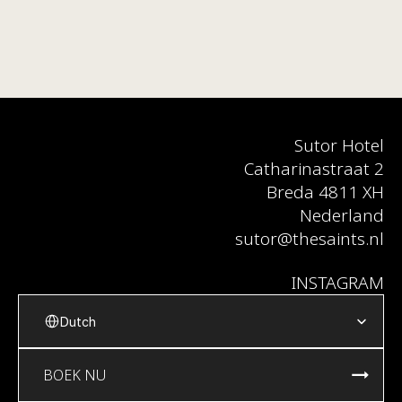
Wallet van andere digitale sleutels?
Waarom kan ik een kamersleutel in Apple 
Wallet alleen bij bepaalde hotels 
gebruiken?
BOOK NOW
Sutor Hotel
SEND AN ENQUIRY
Catharinastraat 2
Breda 4811 XH
GET DIRECTIONS
Nederland
sutor@thesaints.nl
INSTAGRAM
Select Language
Dutch
BOEK NU