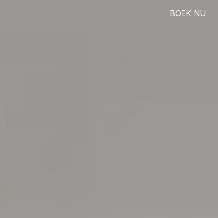
BOEK NU